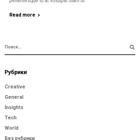
pellentesque id at volutpat diam ut.
Read more
Рубрики
Creative
General
Insights
Tech
World
Без рубрики