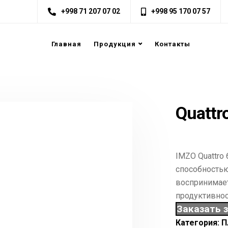
+998 71 207 07 02
+998 95 170 07 57
Главная
Продукция
Контакты
Quattr
IMZO Quattro 
способностью
воспринимае
продуктивнос
Заказать 
Категория:
П