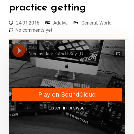
practice getting
24.01.2016
Adelya
General
,
World
No comments yet